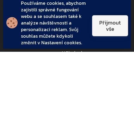
Používáme cookies, abychom
O společnosti
Zdroje
zajistili správné fungování
webu a se souhlasem také k
Přijmout
analýze návštěvnosti a
O nás
Blog
vše
personalizaci reklam. Svůj
info@aigpt.cz
AI Slovník
souhlas můžete kdykoli
změnit v Nastavení cookies.
Digital PR
AI Bleskovky
Sledujte nás
Odebírat