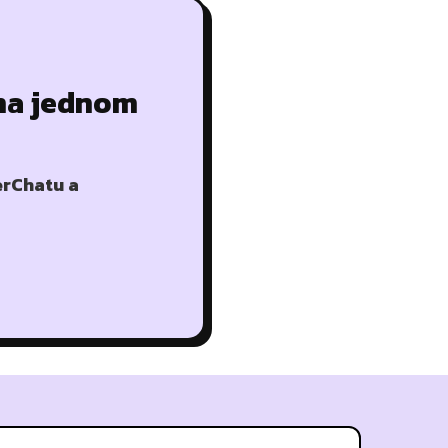
 na jednom
erChatu a