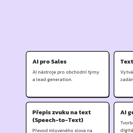
AI pro Sales
Tex
AI nástroje pro obchodní týmy
Vytvá
a lead generation.
zadán
Přepis zvuku na text
AI g
(Speech-to-Text)
Tvorb
digit
Převod mluveného slova na