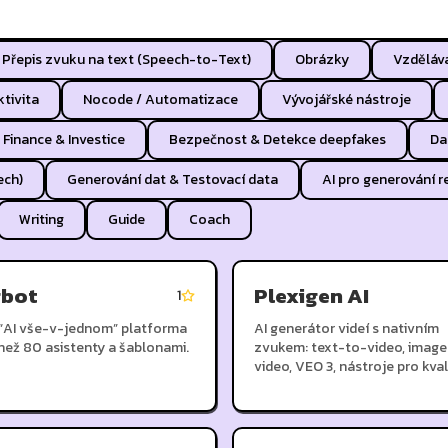
Přepis zvuku na text (Speech-to-Text)
Obrázky
Vzděláv
tivita
Nocode / Automatizace
Vývojářské nástroje
Finance & Investice
Bezpečnost & Detekce deepfakes
Da
ech)
Generování dat & Testovací data
AI pro generování 
Writing
Guide
Coach
rbot
Plexigen AI
1
“AI vše-v-jednom” platforma
AI generátor videí s nativním
 než 80 asistenty a šablonami.
zvukem: text-to-video, image
video, VEO 3, nástroje pro kval