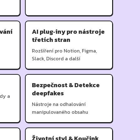
vání
AI plug‑iny pro nástroje
třetích stran
Rozšíření pro Notion, Figma,
Slack, Discord a další
Bezpečnost & Detekce
deepfakes
dy a
Nástroje na odhalování
manipulovaného obsahu
Životní styl & Koučink