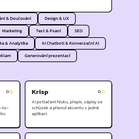
ání & Doučování
Design & UX
Marketing
Text & Psaní
SEO
ta & Analytika
AI Chatboti & Konverzační AI
reklam
Generování prezentací
Krisp
0
0
AI potlačení hluku, přepis, zápisy ze
-to-
schůzek a převod akcentu v jedné
itu
aplikaci.