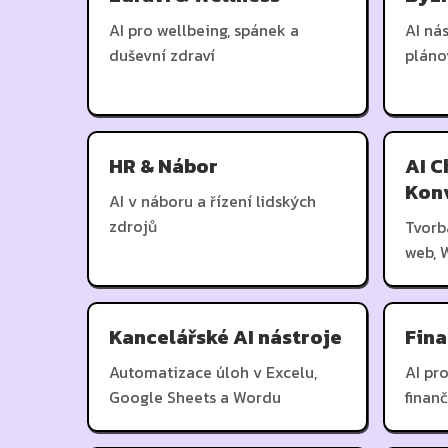
AI pro wellbeing, spánek a
AI ná
duševní zdraví
pláno
HR & Nábor
AI C
Konv
AI v náboru a řízení lidských
zdrojů
Tvorb
web, 
Kancelářské AI nástroje
Fina
Automatizace úloh v Excelu,
AI pro
Google Sheets a Wordu
finan