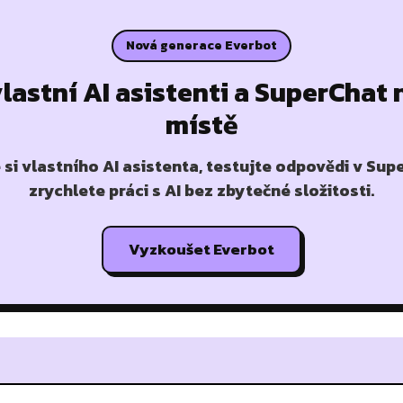
Nová generace Everbot
vlastní AI asistenti a SuperChat
místě
 si vlastního AI asistenta, testujte odpovědi v Sup
zrychlete práci s AI bez zbytečné složitosti.
Vyzkoušet Everbot