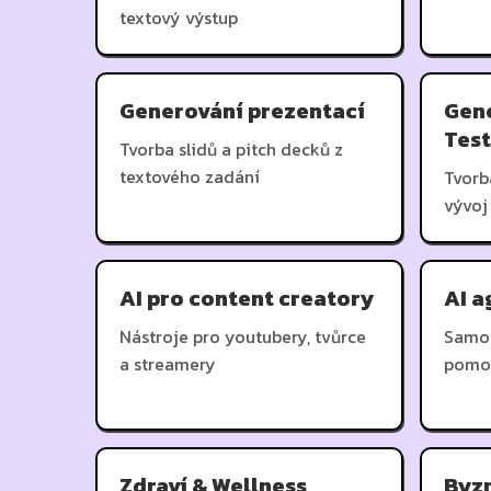
textový výstup
Generování prezentací
Gene
Test
Tvorba slidů a pitch decků z
textového zadání
Tvorb
vývoj
AI pro content creatory
AI a
Nástroje pro youtubery, tvůrce
Samos
a streamery
pomo
Zdraví & Wellness
Byzn