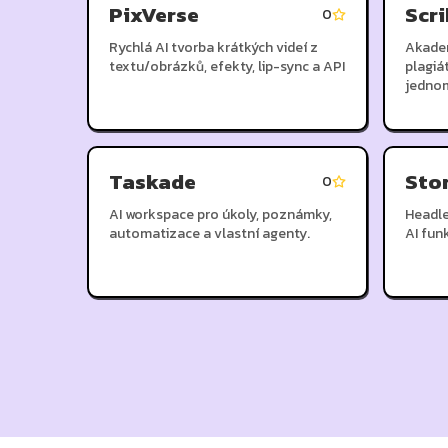
PixVerse
Scr
0
Rychlá AI tvorba krátkých videí z
Akadem
textu/obrázků, efekty, lip-sync a API
plagiá
jedno
Taskade
Sto
0
AI workspace pro úkoly, poznámky,
Headle
automatizace a vlastní agenty.
AI fun