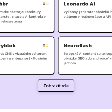
ibbr
Leonardo AI
0
ické nástroje: korektury,
Výkonný generátor obrázků i 
torství, citace a AI kontrola v
plátnem v reálném čase a API
m ekosystému
ryblok
Neuroflash
0
ss CMS s vizuálním editorem,
Evropská AI content suite: cop
kcemi a enterprise škálováním
obrázky, SEO a „brand voice“ v
jednom.
Zobrazit vše