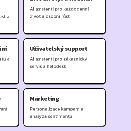
AI asistenti pro každodenní
život a osobní růst
ost a
ání
Uživatelský support
etů a
AI asistenti pro zákaznický
servis a helpdesk
e
Marketing
vání
Personalizace kampaní a
analýza sentimentu