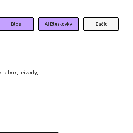
Blog
AI Bleskovky
Začít
sandbox, návody,