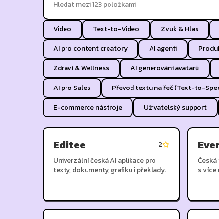
Video
Text-to-Video
Zvuk & Hlas
AI pro content creatory
AI agenti
Produk
Zdraví & Wellness
AI generování avatarů
AI pro Sales
Převod textu na řeč (Text-to-Spe
E-commerce nástroje
Uživatelský support
Editee
Eve
2
Univerzální česká AI aplikace pro
Česká 
texty, dokumenty, grafiku i překlady.
s více