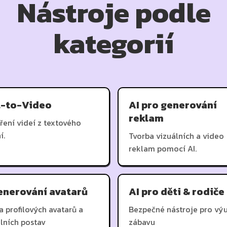
Nástroje podle
kategorií
t-to-Video
AI pro generování
reklam
ření videí z textového
í.
Tvorba vizuálních a video
reklam pomocí AI.
enerování avatarů
AI pro děti & rodiče
a profilových avatarů a
Bezpečné nástroje pro vý
álních postav
zábavu