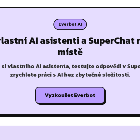
Everbot AI
vlastní AI asistenti a SuperChat
místě
 si vlastního AI asistenta, testujte odpovědi v Sup
zrychlete práci s AI bez zbytečné složitosti.
Vyzkoušet Everbot