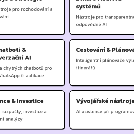
systémů
stroje pro rozhodování a
vání
Nástroje pro transparentn
odpovědné AI
hatboti &
Cestování & Plánov
erzační AI
Inteligentní plánovače výl
itinerářů
a chytrých chatbotů pro
WhatsApp či aplikace
nce & Investice
Vývojářské nástroj
 rozpočty, investice a
AI asistence při programo
ční analýzy