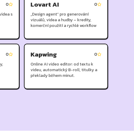
Lovart AI
0
0
videa s
„Design agent“ pro generování
vizuálů, videa a hudby – kredity,
komerční použití a rychlé workflow
Kapwing
0
0
y,
Online AI video editor: od textu k
videu, automatický B-roll, titulky a
překlady během minut.