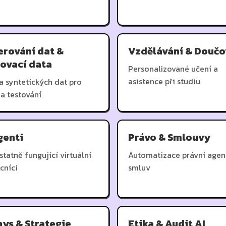
rování dat &
Vzdělávání & Doučo
ovací data
Personalizované učení a
asistence při studiu
a syntetických dat pro
 a testování
genti
Právo & Smlouvy
tatně fungující virtuální
Automatizace právní agen
cníci
smluv
ys & Strategie
Etika & Audit AI