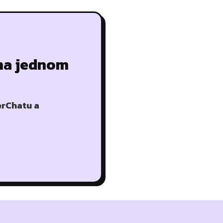
 na jednom
erChatu a