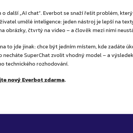
 o další „AI chat“. Everbot se snaží řešit problém, který
ivatel umělé inteligence: jeden nástroj je lepší na texty
 na obrázky, čtvrtý na video – a člověk mezi nimi neust
a to jde jinak: chce být jedním místem, kde zadáte úko
o necháte SuperChat zvolit vhodný model – a výsledek d
o technického rozhodování.
jte nový Everbot zdarma
.