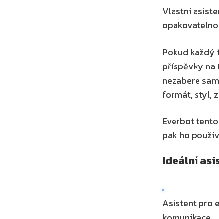
Vlastní asiste
opakovatelnos
Pokud každý t
příspěvky na L
nezabere samot
formát, styl, 
Everbot tento
pak ho použív
Ideální asi
Asistent pro e