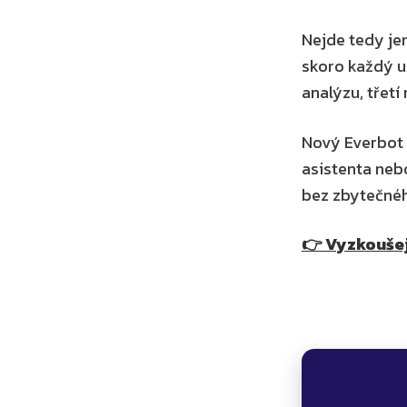
Nejde tedy jen
skoro každý už
analýzu, třetí
Nový Everbot n
asistenta neb
bez zbytečnéh
👉 Vyzkouše