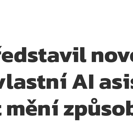
ředstavil no
vlastní AI asi
 mění způsob