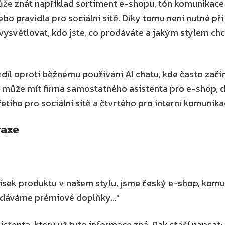
ůže znát například sortiment e-shopu, tón komunikace z
bo pravidla pro sociální sítě. Díky tomu není nutné př
vysvětlovat, kdo jste, co prodáváte a jakým stylem chc
zdíl oproti běžnému používání AI chatu, kde často začí
i může mít firma samostatného asistenta pro e-shop, d
řetího pro sociální sítě a čtvrtého pro interní komunika
raxe
isek produktu v našem stylu, jsme český e-shop, komu
rodáváme prémiové doplňky…“
stenta, který už tyto informace zná. Pak stačí napsat: