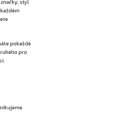
načky, styl 
i každém 
ete 
náte pokaždé 
ruhého pro 
ci.
nikujeme 