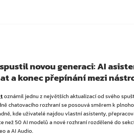
spustil novou generaci: AI asisten
t a konec přepínání mezi nástro
t
 oznámil jednu z největších aktualizací od svého spušt
ně chatovacího rozhraní se posouvá směrem k plnoho
dně, kde uživatelé najdou vlastní asistenty, přepracov
e než 50 AI modelů a nové rozhraní rozdělené do sekcí 
eo a AI Audio. 