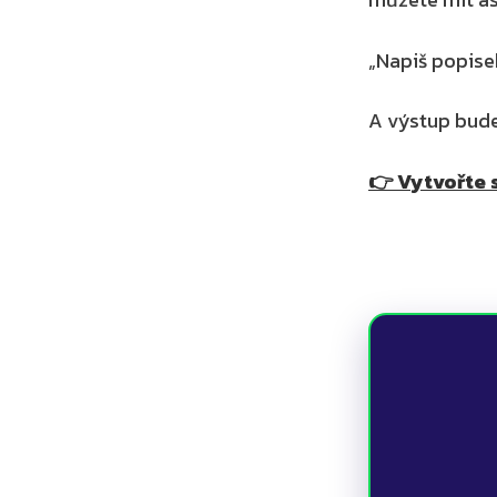
„Napiš popise
A výstup bude
👉 Vytvořte s
      👉 Vytvořte si vlastního AI asistenta v 