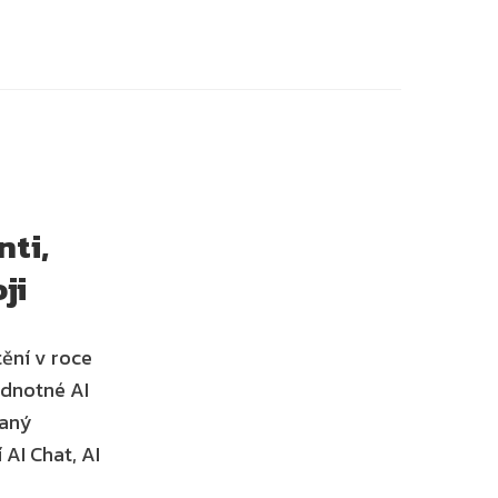
ti, 
ji
ění v roce 
dnotné AI 
aný 
AI Chat, AI 