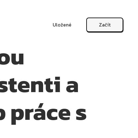
Uložené
Začít
vou
stenti a
 práce s