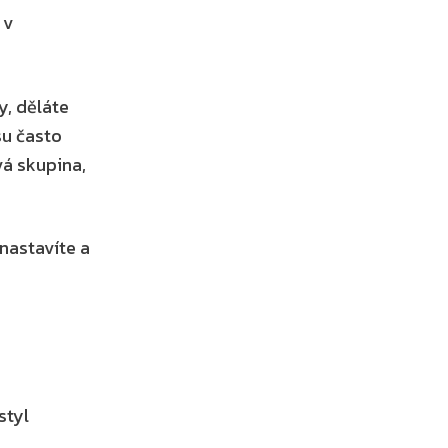
v 
, děláte 
u často 
á skupina, 
astavíte a 
tyl 