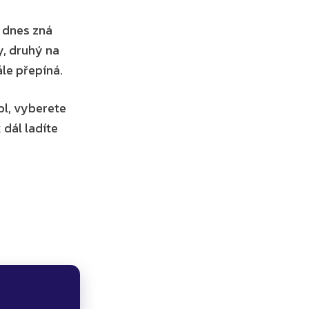
 dnes zná 
, druhý na 
ále přepíná.
l, vyberete 
ál ladíte 