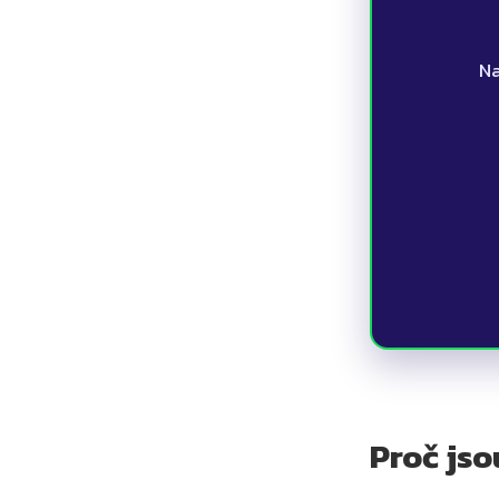
      Nastavte si chytrého asistenta, který odpovídá za vás a pomáhá 
Proč jso