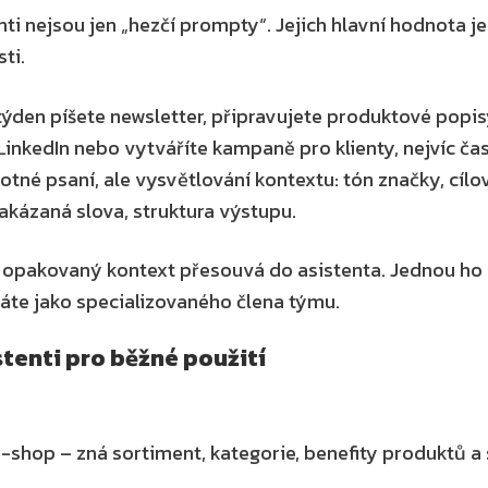
nti nejsou jen „hezčí prompty“. Jejich hlavní hodnota je 
ti.
ýden píšete newsletter, připravujete produktové popisy
inkedIn nebo vytváříte kampaně pro klienty, nejvíc čas
né psaní, ale vysvětlování kontextu: tón značky, cílov
zakázaná slova, struktura výstupu.
 opakovaný kontext přesouvá do asistenta. Jednou ho n
áte jako specializovaného člena týmu.
stenti pro běžné použití
-shop – zná sortiment, kategorie, benefity produktů a s