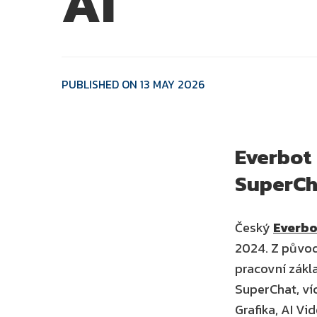
AI
PUBLISHED ON 13 MAY 2026
Everbot 
SuperCha
Český 
Everbo
2024. Z původ
pracovní zákla
SuperChat, víc
Grafika, AI Vid