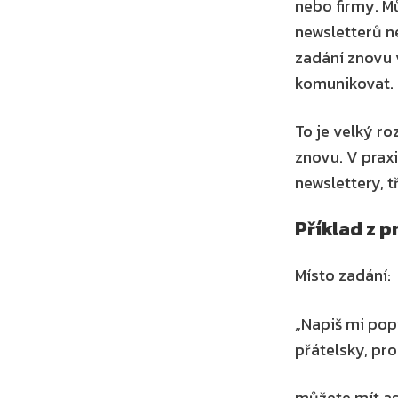
nebo firmy. M
newsletterů ne
zadání znovu 
komunikovat. 
To je velký ro
znovu. V prax
newslettery, t
Příklad z p
Místo zadání:
„Napiš mi pop
přátelsky, p
můžete mít asi